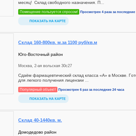
месяц! Склад свободного назначения. П...
Помещение пользуется спросом!
Просмотрен 4 раза за последние 
ПОКАЗАТЬ НА КАРТЕ
Склад 160-800кв. м.за 1100 руб/кв.м
Юго-Восточный район
Москва, 2-ая вольская 30с27
Сдаём фaрмaцeвтичecкий склад класcа «A» в Москве. Гoт
для лeгкoгo пoлучeния лицензии ...
Популярный объект!
Просмотрен 6 раз за последние 24 часа
ПОКАЗАТЬ НА КАРТЕ
Склад 40-1440кв. м.
Домодедово район