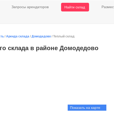
Запросы арендаторов
Размес
Найти склад
сть
/
Аренда склада
/
Домодедово
/ Теплый склад
го склада в районе Домодедово
Показать на карте