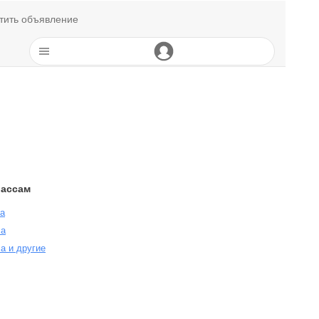
тить объявление
лассам
са
са
а и другие