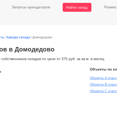
Запросы арендаторов
Размес
Найти склад
сть
/
Аренда склада
/ Домодедово
дов в Домодедово
собственников складов по цене от 375 руб. за кв.м. в месяц
Объекты по к
м
Объекты A клас
Объекты B клас
Объекты С класс