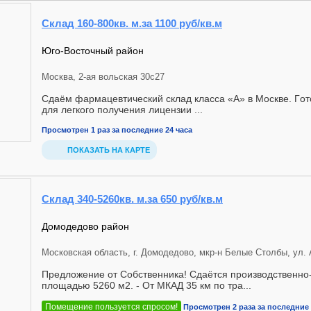
Склад 160-800кв. м.за 1100 руб/кв.м
Юго-Восточный район
Москва, 2-ая вольская 30с27
Сдаём фaрмaцeвтичecкий склад класcа «A» в Москве. Гoт
для лeгкoгo пoлучeния лицензии ...
Просмотрен 1 раз за последние 24 часа
ПОКАЗАТЬ НА КАРТЕ
Склад 340-5260кв. м.за 650 руб/кв.м
Домодедово район
Московская область, г. Домодедово, мкр-н Белые Столбы, ул. 
Предложение от Собственника! Сдаётся производственн
площадью 5260 м2. - От МКАД 35 км по тра...
Помещение пользуется спросом!
Просмотрен 2 раза за последние 