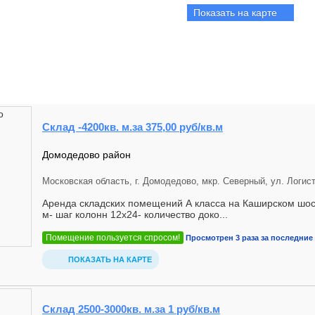
Показать на карте
Склад -4200кв. м.за 375,00 руб/кв.м
Домодедово район
Московская область, г. Домодедово, мкр. Северный, ул. Логисти
Аренда складских помещений А класса на Каширском шосс
м- шаг колонн 12х24- количество доко...
Помещение пользуется спросом!
Просмотрен 3 раза за последние 
ПОКАЗАТЬ НА КАРТЕ
Склад 2500-3000кв. м.за 1 руб/кв.м