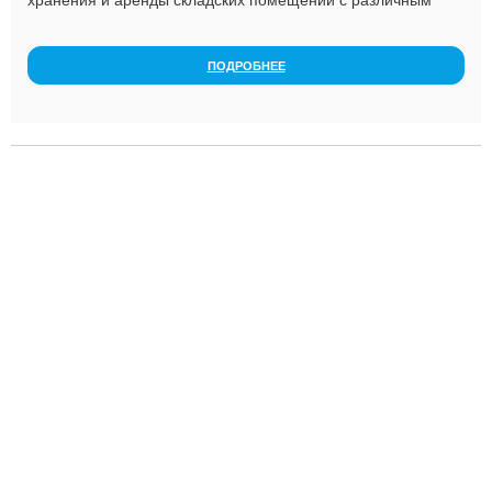
хранения и аренды складских помещений с различным
температурным режимом. Четыре холодильных термина...
ПОДРОБНЕЕ