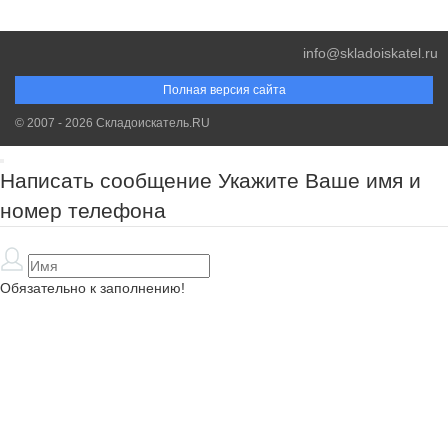
info@skladoiskatel.ru
Полная версия сайта
© 2007 - 2026 Складоискатель.RU
Написать сообщение
Укажите Ваше имя и
номер телефона
Обязательно к заполнению!
Обязательно к заполнению!
Обязательно к заполнению!
Спасибо за Ваш запрос. Наш менеджер свяжется с Вами в самое