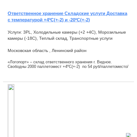
Ответственное хранение Складские услуги Доставка
с температурой +4ºС(+-2) и -20ºС(+-2)
Услуги: 3PL, Холодильные камеры (+2 +4С), Морозильные
камеры (-18С), Теплый склад, Транспортные услуги
Московская область , Ленинский район
«Логопорт» – склад ответственного хранения г. Видное.
Свободны 2000 паллетомест +4ºС(+-2) по 54 руб/паллетоместо/
день. Предоставляем скидки на объём ...