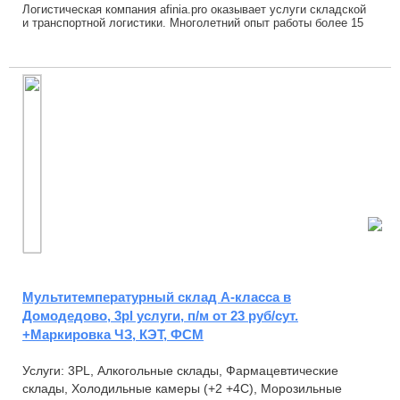
Логистическая компания afinia.pro оказывает услуги складской
и транспортной логистики. Многолетний опыт работы более 15
лет, позволяет показывать высо...
Мультитемпературный склад А-класса в
Домодедово, 3pl услуги, п/м от 23 руб/сут.
+Маркировка ЧЗ, КЭТ, ФСМ
Услуги: 3PL, Алкогольные склады, Фармацевтические
склады, Холодильные камеры (+2 +4С), Морозильные