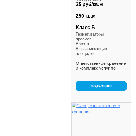
25 руб/кв.м
250 кв.м
Класс Б
Герметизаторы
проемов
Ворота
Выравнивающие
площадки
Ответственное хранение
и комплекс услуг по
складской обработке
грузов в близи М4
Дон.Круглосуточная
ПОДРОБНЕЕ
охрана,видеонаблюдение.Ад
система хранения (...