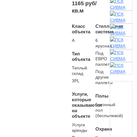
1165 руб/
кв.м
Класс
Стеллажная
объекта
система
А
6
ярусная
Под
Тип
ЕВРО
объекта
паллеты
Теплый
Под
склад
другие
3PL
паллеты
Услуги,
Полы
которые
Бетонный
оказываются
пол
на
(беспылевой)
объекте
Услуги
Охрана
аренды