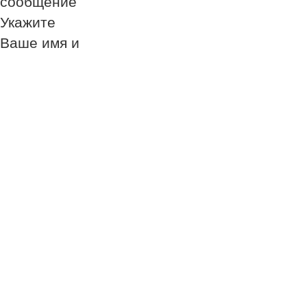
сообщение
Укажите
Ваше имя и
номер
телефона
Обязательно к
заполнению!
Обязательно к
заполнению!
Обязательно к
заполнению!