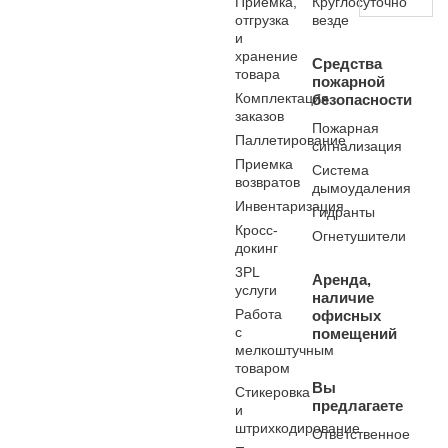
Приемка,
Круглосуточно
отгрузка
везде
и
хранение
Средства
товара
пожарной
Комплектация
безопасности
заказов
Пожарная
Паллетирование
сигнализация
Приемка
Система
возвратов
дымоудаления
Инвентаризация
Гидранты
Кросс-
Огнетушители
докинг
3PL
Аренда,
услуги
наличие
Работа
офисных
с
помещений
мелкоштучным
товаром
Вы
Стикеровка
предлагаете
и
штрихкодирование
Ответственное