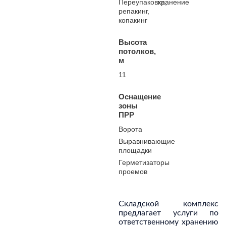
Переупаковка,
хранение
репакинг,
копакинг
Высота
потолков,
м
11
Оснащение
зоны
ПРР
Ворота
Выравнивающие
площадки
Герметизаторы
проемов
Складской комплекс
предлагает услуги по
ответственному хранению