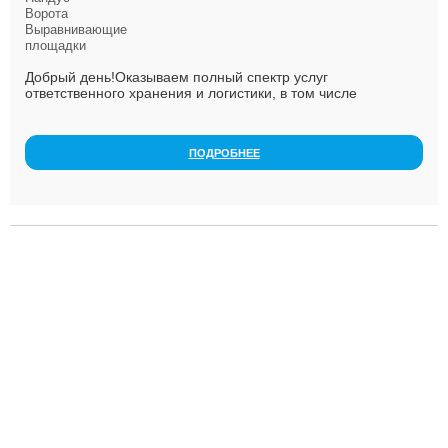
Ворота
Выравнивающие
площадки
Добрый день!Оказываем полный спектр услуг
ответственного хранения и логистики, в том числе
переупаковка, маркировка и т.д. Сборка заказов под ка...
ПОДРОБНЕЕ