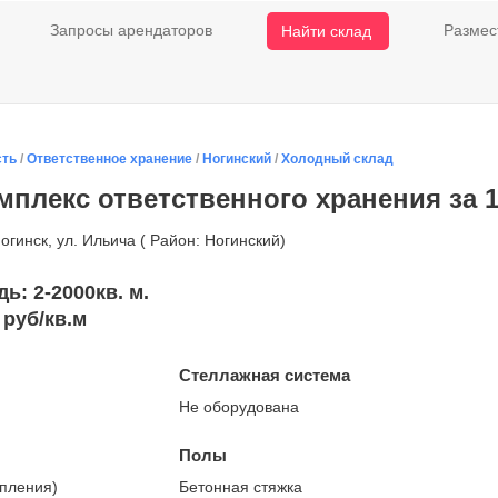
Запросы арендаторов
Размес
Найти склад
сть
/
Ответственное хранение
/
Ногинский
/
Холодный склад
мплекс ответственного хранения за 1
огинск, ул. Ильича ( Район: Ногинский)
: 2-2000кв. м.
 руб/кв.м
Стеллажная система
Не оборудована
Полы
опления)
Бетонная стяжка