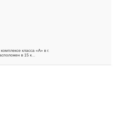
комплексе класса «А» в г.
сположен в 15 к...