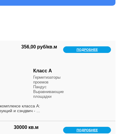
356,00 руб/кв.м
ПОДРОБНЕЕ
Класс А
Герметизаторы
проемов
Пандус
Выравнивающие
площадки
комплексе класса А:
кций и сэндвич - ...
30000 кв.м
ПОДРОБНЕЕ