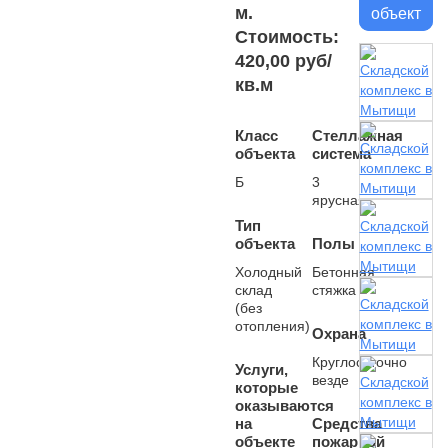
м.
объект
Стоимость:
420,00 руб/
кв.м
Класс
Стеллажная
объекта
система
Б
3
ярусная
Тип
объекта
Полы
Холодный
Бетонная
склад
стяжка
(без
отопления)
Охрана
Круглосуточно
Услуги,
везде
которые
оказываются
на
Средства
объекте
пожарной