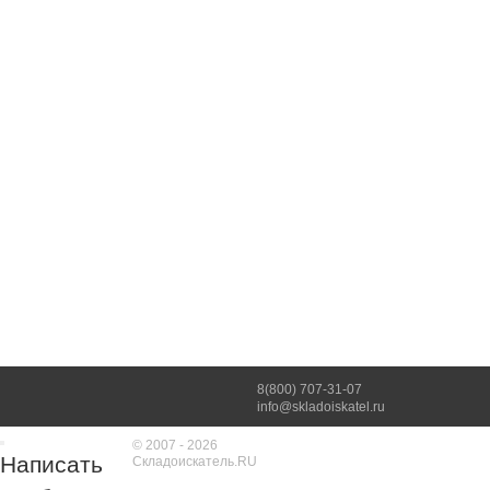
8(800) 707-31-07
info@skladoiskatel.ru
© 2007 - 2026
Написать
Складоискатель.RU