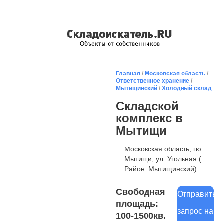
Главная
/
Московская область
/
Ответственное хранение
/
Мытищинский
/
Холодный склад
Складской
комплекс в
Мытищи
Московская область, гю
Мытищи, ул. Угольная (
Район: Мытищинский)
Свободная
Отправить
площадь:
запрос на
100-1500кв.