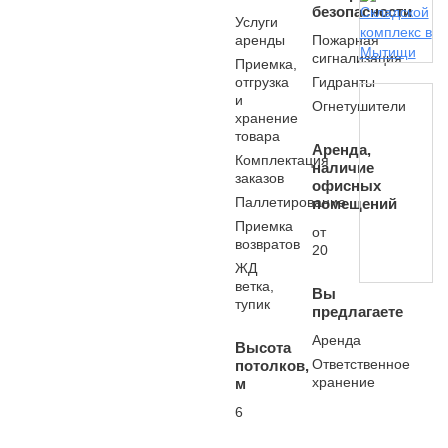
безопасности
Услуги
аренды
Пожарная
сигнализация
Приемка,
отгрузка
Гидранты
и
Огнетушители
хранение
товара
Аренда,
Комплектация
наличие
заказов
офисных
Паллетирование
помещений
Приемка
от
возвратов
20
ЖД
ветка,
Вы
тупик
предлагаете
Аренда
Высота
Ответственное
потолков,
хранение
м
6