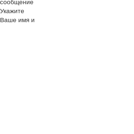
сообщение
Укажите
Ваше имя и
номер
телефона
Обязательно к
заполнению!
Обязательно к
заполнению!
Обязательно к
заполнению!