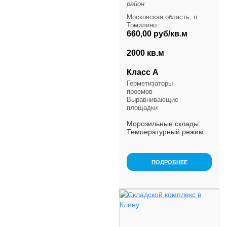
район
Московская область, п.
Томилино
660,00 руб/кв.м
2000 кв.м
Класс А
Герметизаторы
проемов
Выравнивающие
площадки
Морозильные склады:
Температурный режим:
-18/-24˚С Полезная
высота: 11 м Число
стеллажных уровней: 4
ПОДРОБНЕЕ
Типы стеллажей:
набивные и прямого
доступа, 17 п...