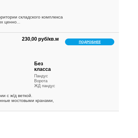
рритории складского комплекса
х ценно...
230,00 руб/кв.м
ПОДРОБНЕЕ
Без
класса
Пандус
Ворота
ЖД пандус
и с ж/д веткой.
нные мостовыми кранами,