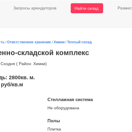
Запросы арендаторов
Размес
Найти склад
сть
/
Ответственное хранение
/
Химки
/
Теплый склад
нно-складской комплекс
. Сходня ( Район: Химки)
ь: 2800кв. м.
 руб/кв.м
Стеллажная система
Не оборудована
Полы
Плитка