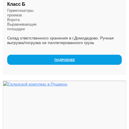
Класс Б
Герметизаторы
проемов
Ворота
Выравнивающие
площадки
Склад ответственного хранения в г.Домодедово. Ручная
выгрузка/погрузка не паллетированного груза.
Поартикульная декомпозиция смешанных паллет. Напо...
ПОДРОБНЕЕ