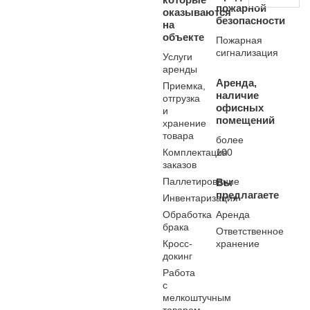
пожарной
оказываются
безопасности
на
объекте
Пожарная
сигнализация
Услуги
аренды
Аренда,
Приемка,
наличие
отгрузка
офисных
и
помещений
хранение
товара
более
Комплектация
100
заказов
Паллетирование
Вы
предлагаете
Инвентаризация
Обработка
Аренда
брака
Ответственное
Кросс-
хранение
докинг
Работа
с
мелкоштучным