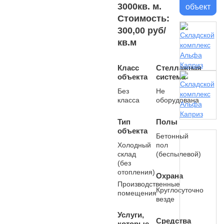
3000кв. м.
объект
Стоимость:
300,00 руб/
кв.м
Класс
Стеллажная
объекта
система
Без
Не
класса
оборудована
Тип
Полы
объекта
Бетонный
Холодный
пол
склад
(беспылевой)
(без
отопления)
Охрана
Производственные
Круглосуточно
помещения
везде
Услуги,
Средства
которые