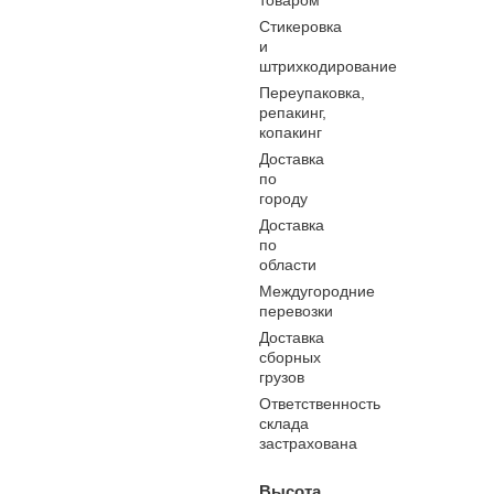
товаром
Стикеровка
и
штрихкодирование
Переупаковка,
репакинг,
копакинг
Доставка
по
городу
Доставка
по
области
Междугородние
перевозки
Доставка
сборных
грузов
Ответственность
склада
застрахована
Высота