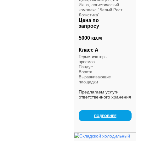
Икша, логистический
комплекс "Белый Раст
Логистика"
Цена по
запросу
5000 кв.м
Класс А
Герметизаторы
проемов
Пандус
Ворота
Выравнивающие
площадки
Предлагаем услуги
ответственного хранения
продуктов питания на
складе класса А.
Температурный режим
ПОДРОБНЕЕ
хранения (мульти-
температурный): -18; +2
(предпочт...