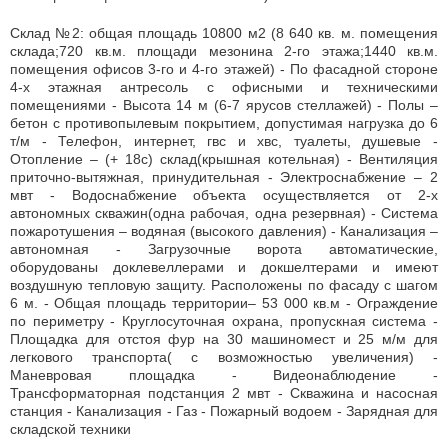
Склад №2: общая площадь 10800 м2 (8 640 кв. м. помещения
склада;720 кв.м. площади мезонина 2-го этажа;1440 кв.м.
помещения офисов 3-го и 4-го этажей) - По фасадной стороне
4-х этажная антресоль с офисными и техническими
помещениями - Высота 14 м (6-7 ярусов стеллажей) - Полы –
бетон с противопылевым покрытием, допустимая нагрузка до 6
т/м - Телефон, интернет, гвс и хвс, туалеты, душевые -
Отопление – (+ 18с) склад(крышная котельная) - Вентиляция
приточно-вытяжная, принудительная - Электроснабжение – 2
мвт - Водоснабжение объекта осуществляется от 2-х
автономных скважин(одна рабочая, одна резервная) - Система
пожаротушения – водяная (высокого давления) - Канализация –
автономная - Загрузочные ворота автоматические,
оборудованы доклевеллерами и докшелтерами и имеют
воздушную тепловую защиту. Расположены по фасаду с шагом
6 м. - Общая площадь территории– 53 000 кв.м - Ограждение
по периметру - Круглосуточная охрана, пропускная система -
Площадка для отстоя фур на 30 машиномест и 25 м/м для
легкового транспорта( с возможностью увеличения) -
Маневровая площадка - Видеонаблюдение -
Трансформаторная подстанция 2 мвт - Скважина и насосная
станция - Канализация - Газ - Пожарный водоем - Зарядная для
складской техники