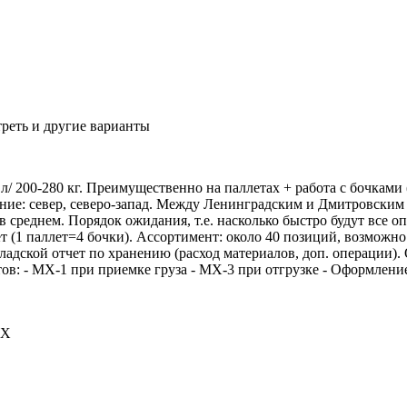
треть и другие варианты
л/ 200-280 кг. Преимущественно на паллетах + работа с бочками
ие: север, северо-запад. Между Ленинградским и Дмитровским ш
 в среднем. Порядок ожидания, т.е. насколько быстро будут все 
т (1 паллет=4 бочки). Ассортимент: около 40 позиций, возможно 
кладской отчет по хранению (расход материалов, доп. операции
ов: - МХ-1 при приемке груза - МХ-3 при отгрузке - Оформлен
XX