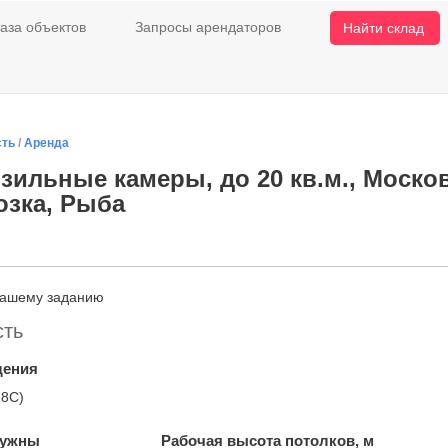
аза объектов
Запросы арендаторов
Найти склад
сть
/
Аренда
зильные камеры, до 20 кв.м., Московс
озка, Рыба
нашему заданию
сть
щения
18С)
нужны
Рабочая высота потолков, м