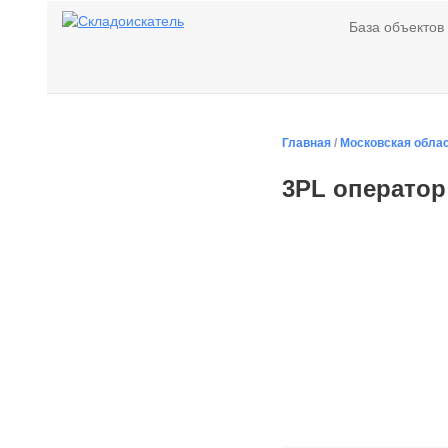
База объектов
Главная
/
Московская обла
3PL операто