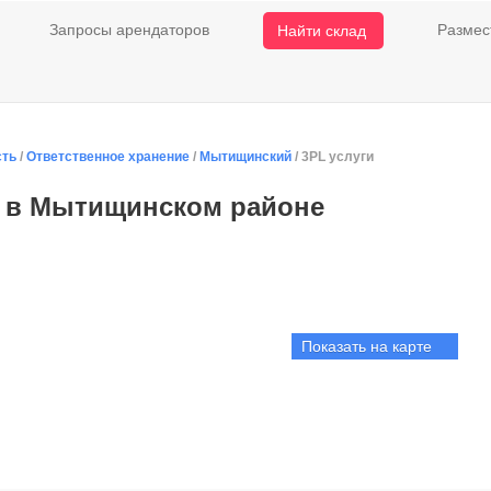
Запросы арендаторов
Размес
Найти склад
сть
/
Ответственное хранение
/
Мытищинский
/ 3PL услуги
р в Мытищинском районе
Показать на карте