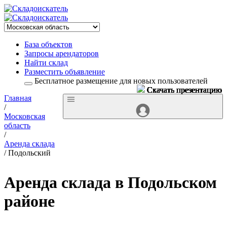
База объектов
Запросы арендаторов
Найти склад
Разместить объявление
Бесплатное размещение для новых пользователей
Скачать презентацию
Скачать презентацию
Скачать презентацию
Скачать презентацию
Скачать презентацию
Скачать презентацию
Скачать презентацию
Скачать презентацию
Скачать презентацию
Скачать презентацию
Скачать презентацию
Скачать презентацию
Скачать презентацию
Скачать презентацию
Скачать презентацию
Скачать презентацию
Скачать презентацию
Скачать презентацию
Скачать презентацию
Скачать презентацию
Скачать презентацию
Скачать презентацию
Скачать презентацию
Скачать презентацию
Главная
/
Московская
область
/
Аренда склада
/ Подольский
Аренда склада в Подольском
районе