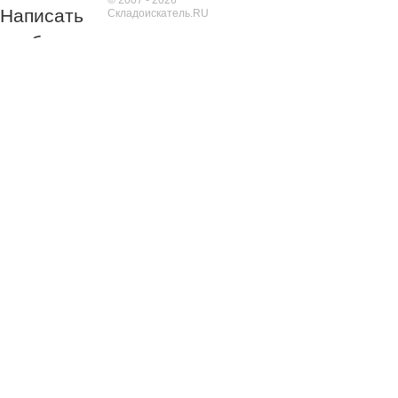
© 2007 - 2026
Написать
Складоискатель.RU
сообщение
Укажите
Ваше имя и
номер
телефона
Обязательно к
заполнению!
Обязательно к
заполнению!