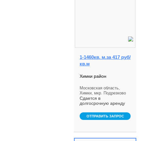
1-1460кв. м.за 417 руб/
кв.м
Химки район
Московская область,
Химки, мкр. Подрезково
Сдается в
долгосрочную аренду
часть отдельно
стоящего
ОТПРАВИТЬ ЗАПРОС
Производственно-
Складского Комплекса:
1 459,08 кв.м.
складского пом...